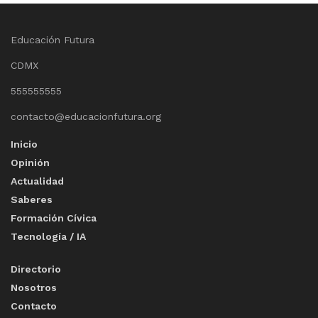
Educación Futura
CDMX
555555555
contacto@educacionfutura.org
Inicio
Opinión
Actualidad
Saberes
Formación Cívica
Tecnología / IA
Directorio
Nosotros
Contacto