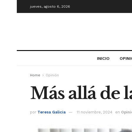
jueves, agosto 6, 2026
INICIO
OPIN
Home
Opinión
Más allá de la
por
Teresa Galicia
11 noviembre, 2024
en
Opini