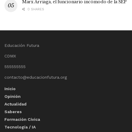
Marx Arriaga, el funcionario incómodo de la SEP
0 SHARES
Educación Futura
CDMX
555555555
contacto@educacionfutura.org
Inicio
Opinión
Actualidad
Saberes
Formación Cívica
Tecnología / IA