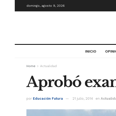
domingo, agosto 9, 2026
INICIO
OPIN
Home
Actualidad
Aprobó exam
por
Educación Futura
21 julio, 2014
en
Actualid