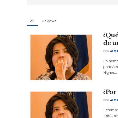
All
Reviews
¿Qué
de u
POR
ALM
La sema
para Am
Higher...
¿Por
POR
ALM
Estamos
1968, s