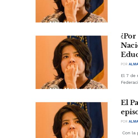
¿Por
Naci
Educ
POR
ALM
El 7 de 
Federaci
El P
epis
POR
ALM
Con la 