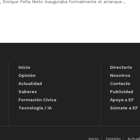
, Enrique Peña Nieto inauguraba formalmente el arranque...
Inicio
Directorio
Opinión
Nosotros
Actualidad
Contacto
Saberes
Publicidad
Formación Cívica
Apoya a EF
Tecnología / IA
Súmate a EF
Inicio
Opinión
Actua