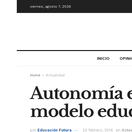
viernes, agosto 7, 2026
INICIO
OPIN
Home
Actualidad
Autonomía es
modelo edu
por
Educación Futura
20 febrero, 2014
en
Actu