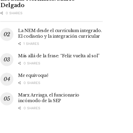
Delgado
0 SHARES
La NEM desde el currículum integrado.
El codiseño y la integración curricular
1 SHARES
Más allá de la frase: “Feliz vuelta al sol”
0 SHARES
Me equivoqué
0 SHARES
Marx Arriaga, el funcionario
incómodo de la SEP
0 SHARES