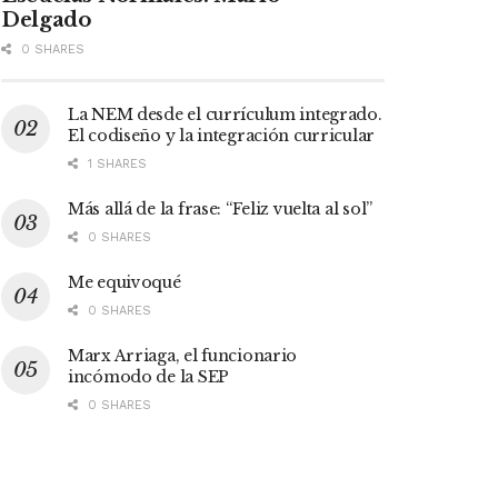
Delgado
0 SHARES
La NEM desde el currículum integrado.
El codiseño y la integración curricular
1 SHARES
Más allá de la frase: “Feliz vuelta al sol”
0 SHARES
Me equivoqué
0 SHARES
Marx Arriaga, el funcionario
incómodo de la SEP
0 SHARES