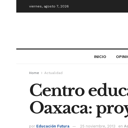
viernes, agosto 7, 2026
INICIO
OPIN
Home
Actualidad
Centro educa
Oaxaca: pro
por
Educación Futura
25 noviembre, 2013
en
A