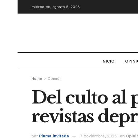
miércoles, agosto 5, 2026
INICIO
OPIN
Home
Opinión
Del culto al
revistas dep
por
Pluma invitada
7 noviembre, 2025
en
Opini