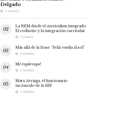
Delgado
0 SHARES
La NEM desde el currículum integrado.
El codiseño y la integración curricular
1 SHARES
Más allá de la frase: “Feliz vuelta al sol”
0 SHARES
Me equivoqué
0 SHARES
Marx Arriaga, el funcionario
incómodo de la SEP
0 SHARES