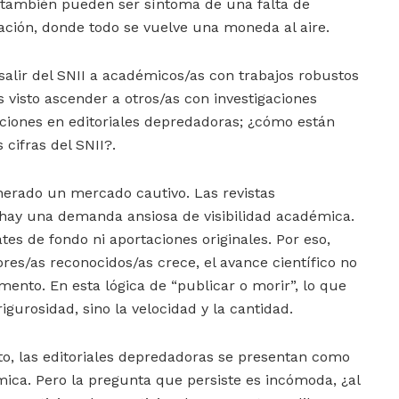
, también pueden ser síntoma de una falta de
uación, donde todo se vuelve una moneda al aire.
salir del SNII a académicos/as con trabajos robustos
 visto ascender a otros/as con investigaciones
iones en editoriales depredadoras; ¿cómo están
 cifras del SNII?.
nerado un mercado cautivo. Las revistas
hay una demanda ansiosa de visibilidad académica.
es de fondo ni aportaciones originales. Por eso,
es/as reconocidos/as crece, el avance científico no
nto. En esta lógica de “publicar o morir”, lo que
rigurosidad, sino la velocidad y la cantidad.
o, las editoriales depredadoras se presentan como
ica. Pero la pregunta que persiste es incómoda, ¿al