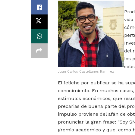
Prod
vida
cómo
pert
Inve
del 
los 
sele
Juan Carlos Castellanos Ramírez
El fetiche por publicar se ha sup
conocimiento. En muchos casos, 
estímulos económicos, que result
precarias de buena parte del prof
impulso proviene del afán de obt
pronunciar la gran frase: “Soy SN
gremio académico y que, como ha