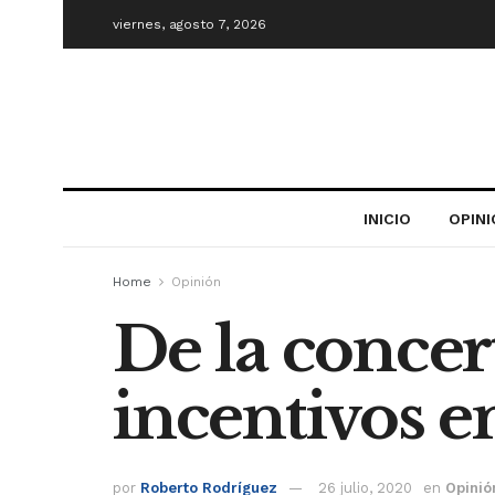
viernes, agosto 7, 2026
INICIO
OPIN
Home
Opinión
De la concert
incentivos e
por
Roberto Rodríguez
26 julio, 2020
en
Opinió