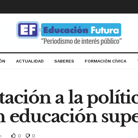
IÓN
ACTUALIDAD
SABERES
FORMACIÓN CÍVICA
ación a la políti
n educación supe
0
0
n