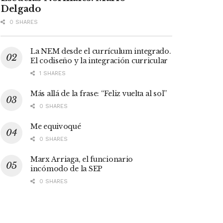
Delgado
0 SHARES
La NEM desde el currículum integrado.
El codiseño y la integración curricular
1 SHARES
Más allá de la frase: “Feliz vuelta al sol”
0 SHARES
Me equivoqué
0 SHARES
Marx Arriaga, el funcionario
incómodo de la SEP
0 SHARES