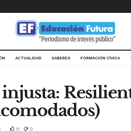
IÓN
ACTUALIDAD
SABERES
FORMACIÓN CÍVICA
njusta: Resilient
(acomodados)
0
0
n