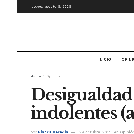
jueves, agosto 6, 2026
INICIO
OPIN
Home
Opinión
Desigualdad i
indolentes 
por
Blanca Heredia
29 octubre, 2014
en
Opinió