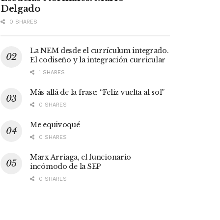
Delgado
0 SHARES
La NEM desde el currículum integrado.
El codiseño y la integración curricular
1 SHARES
Más allá de la frase: “Feliz vuelta al sol”
0 SHARES
Me equivoqué
0 SHARES
Marx Arriaga, el funcionario
incómodo de la SEP
0 SHARES