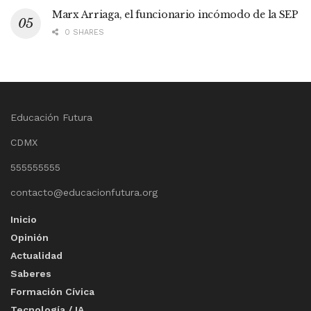
Marx Arriaga, el funcionario incómodo de la SEP
0 SHARES
Educación Futura
CDMX
555555555
contacto@educacionfutura.org
Inicio
Opinión
Actualidad
Saberes
Formación Cívica
Tecnología / IA