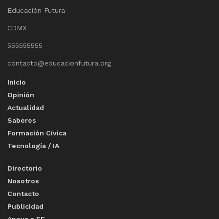
Educación Futura
CDMX
555555555
contacto@educacionfutura.org
Inicio
Opinión
Actualidad
Saberes
Formación Cívica
Tecnología / IA
Directorio
Nosotros
Contacto
Publicidad
Apoya a EF