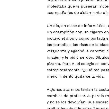
molestaba que le pusieran motes
acompañados de aislamiento e i
Un día, en clase de informática, 
un champiñón con un cigarro en f
incluyó el dibujo como portada e
las pantallas, las risas de la cla
vergüenza y agaché la cabeza”, co
imagen y le pidió perdón. Dibuj
pizarra. Para A. el colegio se con
estrepitosamente: “¿Qué me pasa
menor intentó quitarse la vida.
Algunos alumnos tenían la costum
cambios de profesor. A. perdió m
y no se los devolvían. Sus escas
arbitrariedades de estos
líderes
de