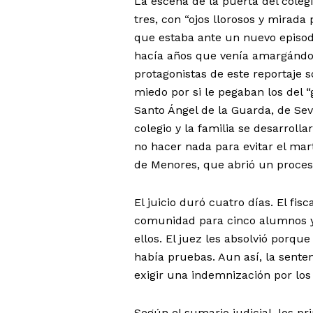
La escena de la puerta del cole
tres, con “ojos llorosos y mirada
que estaba ante un nuevo episodi
hacía años que venía amargándole
protagonistas de este reportaje
miedo por si le pegaban los del “
Santo Ángel de la Guarda, de Sev
colegio y la familia se desarroll
no hacer nada para evitar el marti
de Menores, que abrió un proceso
El juicio duró cuatro días. El fis
comunidad para cinco alumnos y 
ellos. El juez les absolvió porqu
había pruebas. Aun así, la sentenc
exigir una indemnización por los
Según el sumario judicial, los p