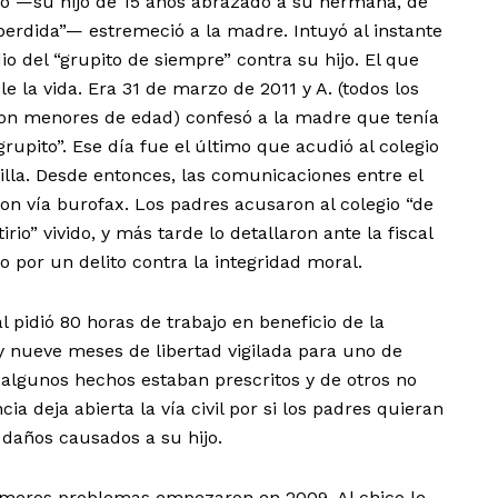
gio —su hijo de 15 años abrazado a su hermana, de
 perdida”— estremeció a la madre. Intuyó al instante
o del “grupito de siempre” contra su hijo. El que
 la vida. Era 31 de marzo de 2011 y A. (todos los
 son menores de edad) confesó a la madre que tenía
grupito”. Ese día fue el último que acudió al colegio
illa. Desde entonces, las comunicaciones entre el
aron vía burofax. Los padres acusaron al colegio “de
rio” vivido, y más tarde lo detallaron ante la fiscal
 por un delito contra la integridad moral.
cal pidió 80 horas de trabajo en beneficio de la
nueve meses de libertad vigilada para uno de
e algunos hechos estaban prescritos y de otros no
ia deja abierta la vía civil por si los padres quieran
 daños causados a su hijo.
rimeros problemas empezaron en 2009. Al chico le