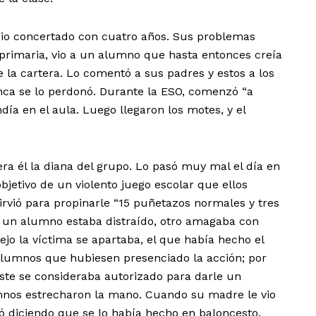
gio concertado con cuatro años. Sus problemas
rimaria, vio a un alumno que hasta entonces creía
 la cartera. Lo comentó a sus padres y estos a los
 nunca se lo perdonó. Durante la ESO, comenzó “a
ndía en el aula. Luego llegaron los motes, y el
ra él la diana del grupo. Lo pasó muy mal el día en
objetivo de un violento juego escolar que ellos
sirvió para propinarle “15 puñetazos normales y tres
 un alumno estaba distraído, otro amagaba con
lejo la víctima se apartaba, el que había hecho el
lumnos que hubiesen presenciado la acción; por
ste se consideraba autorizado para darle un
nos estrecharon la mano. Cuando su madre le vio
ió diciendo que se lo había hecho en baloncesto.