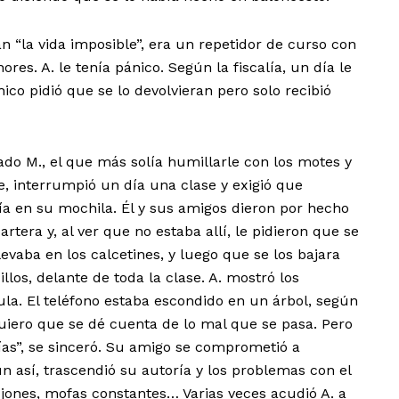
n “la vida imposible”, era un repetidor de curso con
res. A. le tenía pánico. Según la fiscalía, un día le
ico pidió que se lo devolvieran pero solo recibió
do M., el que más solía humillarle con los motes y
e, interrumpió un día una clase y exigió que
nía en su mochila. Él y sus amigos dieron por hecho
rtera y, al ver que no estaba allí, le pidieron que se
levaba en los calcetines, y luego que se los bajara
llos, delante de toda la clase. A. mostró los
aula. El teléfono estaba escondido en un árbol, según
uiero que se dé cuenta de lo mal que se pasa. Pero
ías”, se sinceró. Su amigo se comprometió a
Aun así, trascendió su autoría y los problemas con el
jones, mofas constantes… Varias veces acudió A. a