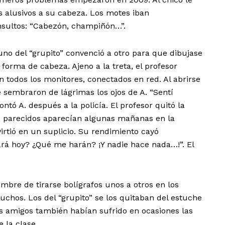
 alusivos a su cabeza. Los motes iban
nsultos: “Cabezón, champiñón…”.
uno del “grupito” convenció a otro para que dibujase
orma de cabeza. Ajeno a la treta, el profesor
n todos los monitores, conectados en red. Al abrirse
se sembraron de lágrimas los ojos de A. “Sentí
ntó A. después a la policía. El profesor quitó la
os parecidos aparecían algunas mañanas en la
virtió en un suplicio. Su rendimiento cayó
rá hoy? ¿Qué me harán? ¡Y nadie hace nada…!”. El
bre de tirarse bolígrafos unos a otros en los
uchos. Los del “grupito” se los quitaban del estuche
os amigos también habían sufrido en ocasiones las
 la clase.