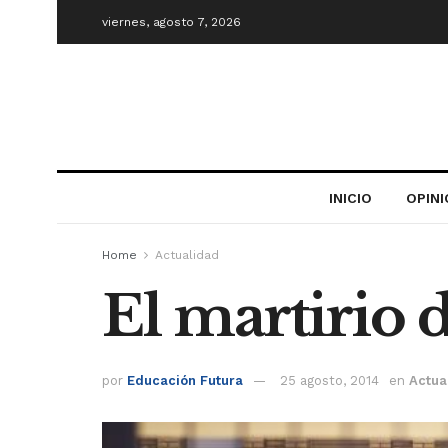
viernes, agosto 7, 2026
INICIO
OPIN
Home
Actualidad
El martirio 
por
Educación Futura
25 agosto, 2014
en
Actua