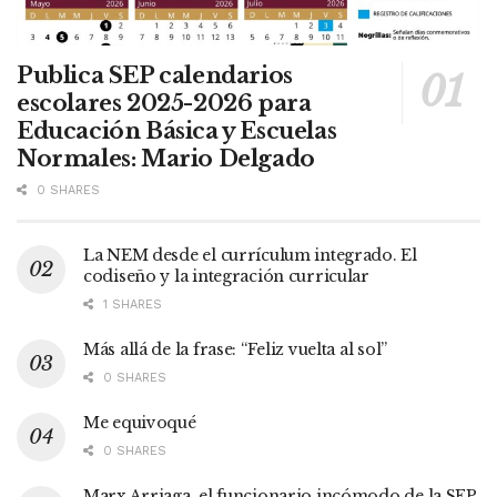
Publica SEP calendarios
escolares 2025-2026 para
Educación Básica y Escuelas
Normales: Mario Delgado
0 SHARES
La NEM desde el currículum integrado. El
codiseño y la integración curricular
1 SHARES
Más allá de la frase: “Feliz vuelta al sol”
0 SHARES
Me equivoqué
0 SHARES
Marx Arriaga, el funcionario incómodo de la SEP