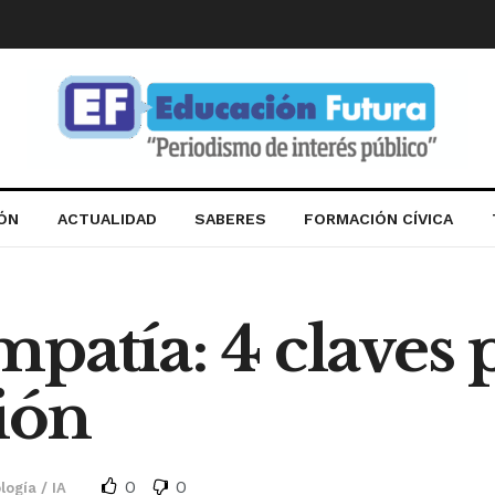
IÓN
ACTUALIDAD
SABERES
FORMACIÓN CÍVICA
patía: 4 claves 
ión
0
0
ogía / IA