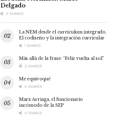
Delgado
0 SHARES
La NEM desde el currículum integrado.
El codiseño y la integración curricular
1 SHARES
Más allá de la frase: “Feliz vuelta al sol”
0 SHARES
Me equivoqué
0 SHARES
Marx Arriaga, el funcionario
incómodo de la SEP
0 SHARES