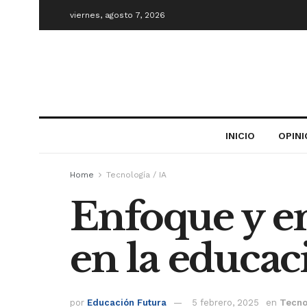
viernes, agosto 7, 2026
INICIO
OPIN
Home
Tecnología / IA
Enfoque y em
en la educac
por
Educación Futura
5 febrero, 2025
en
Tecnol