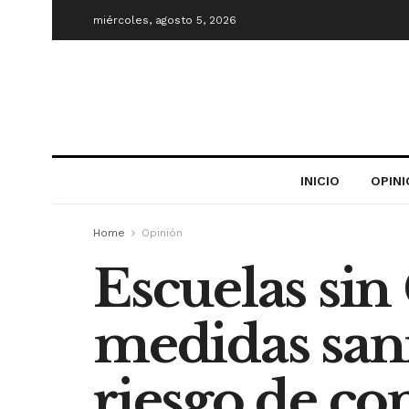
miércoles, agosto 5, 2026
INICIO
OPIN
Home
Opinión
Escuelas sin
medidas sani
riesgo de con