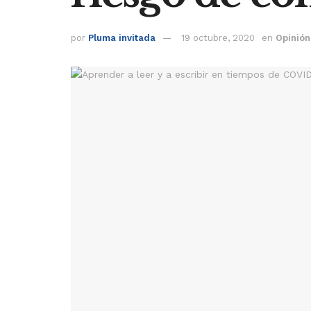
por
Pluma invitada
19 octubre, 2020
en
Opinión