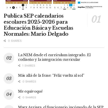
Publica SEP calendarios
escolares 2025-2026 para
Educación Básica y Escuelas
Normales: Mario Delgado
0 SHARES
La NEM desde el currículum integrado. El
codiseño y la integración curricular
1 SHARES
Más allá de la frase: “Feliz vuelta al sol”
0 SHARES
Me equivoqué
0 SHARES
Marx Arriaga, el funcionario incómodo de la SEP