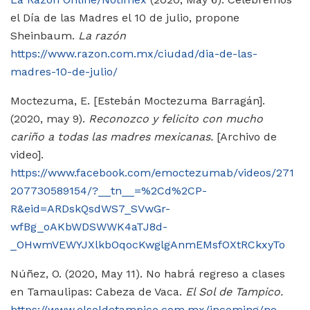
el Día de las Madres el 10 de julio, propone
Sheinbaum.
La razón
https://www.razon.com.mx/ciudad/dia-de-las-
madres-10-de-julio/
Moctezuma, E. [Estebán Moctezuma Barragán].
(2020, may 9).
Reconozco y felicito con mucho
cariño a todas las madres mexicanas.
[Archivo de
video].
https://www.facebook.com/emoctezumab/videos/271
207730589154/?__tn__=%2Cd%2CP-
R&eid=ARDskQsdWS7_SVwGr-
wfBg_oAKbWDSWWK4aTJ8d-
_OHwmVEWYJXlkbOqocKwglgAnmEMsfOXtRCkxyTo
Núñez, O. (2020, May 11). No habrá regreso a clases
en Tamaulipas: Cabeza de Vaca.
El Sol de Tampico.
https://www.elsoldetampico.com.mx/incoming/no-