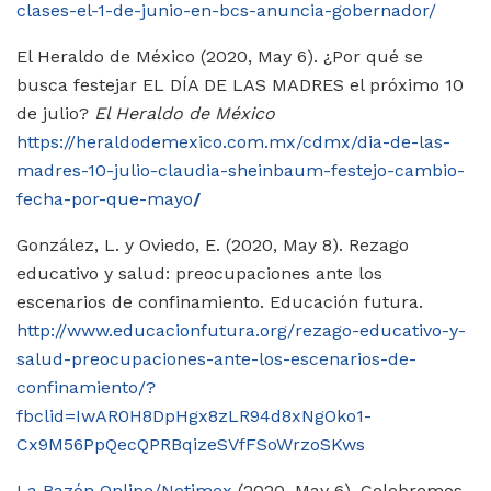
clases-el-1-de-junio-en-bcs-anuncia-gobernador/
El Heraldo de México (2020, May 6).
¿Por qué se
busca festejar EL DÍA DE LAS MADRES el próximo 10
de julio?
El Heraldo de México
https://heraldodemexico.com.mx/cdmx/dia-de-las-
madres-10-julio-claudia-sheinbaum-festejo-cambio-
fecha-por-que-mayo
/
González, L. y Oviedo, E. (2020, May 8). Rezago
educativo y salud: preocupaciones ante los
escenarios de confinamiento. Educación futura.
http://www.educacionfutura.org/rezago-educativo-y-
salud-preocupaciones-ante-los-escenarios-de-
confinamiento/?
fbclid=IwAR0H8DpHgx8zLR94d8xNgOko1-
Cx9M56PpQecQPRBqizeSVfFSoWrzoSKws
La Razón Online/Notimex
(2020, May 6). Celebremos