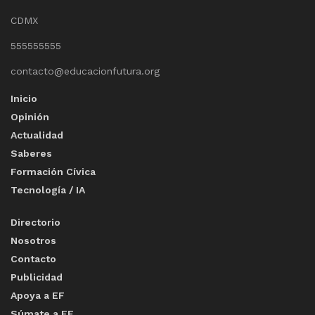
CDMX
555555555
contacto@educacionfutura.org
Inicio
Opinión
Actualidad
Saberes
Formación Cívica
Tecnología / IA
Directorio
Nosotros
Contacto
Publicidad
Apoya a EF
Súmate a EF