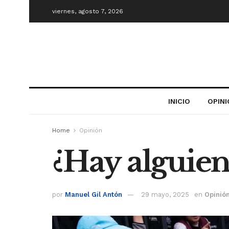
viernes, agosto 7, 2026
INICIO
OPIN
Home
Opinión
¿Hay alguien
por
Manuel Gil Antón
29 mayo, 2025
en
Opinió