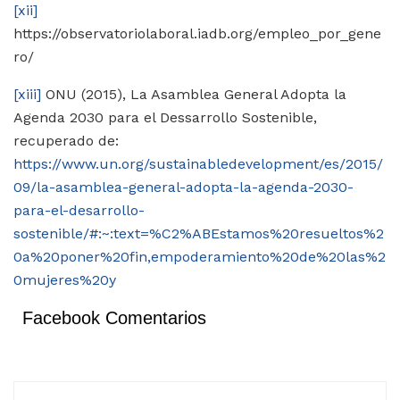
[xii]
https://observatoriolaboral.iadb.org/empleo_por_gene
ro/
[xiii]
ONU (2015), La Asamblea General Adopta la
Agenda 2030 para el Dessarrollo Sostenible,
recuperado de:
https://www.un.org/sustainabledevelopment/es/2015/
09/la-asamblea-general-adopta-la-agenda-2030-
para-el-desarrollo-
sostenible/#:~:text=%C2%ABEstamos%20resueltos%2
0a%20poner%20fin,empoderamiento%20de%20las%2
0mujeres%20y
Facebook Comentarios