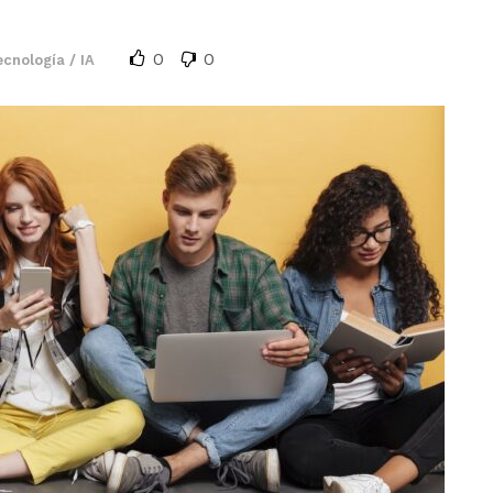
0
0
cnología / IA