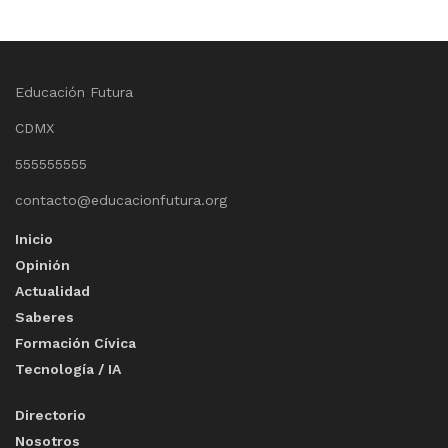
Educación Futura
CDMX
555555555
contacto@educacionfutura.org
Inicio
Opinión
Actualidad
Saberes
Formación Cívica
Tecnología / IA
Directorio
Nosotros