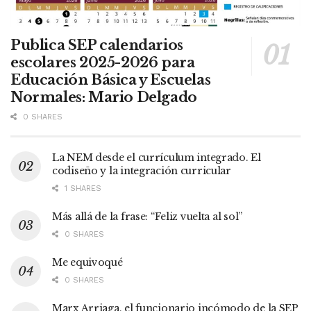
Publica SEP calendarios
escolares 2025-2026 para
Educación Básica y Escuelas
Normales: Mario Delgado
0 SHARES
La NEM desde el currículum integrado. El
codiseño y la integración curricular
1 SHARES
Más allá de la frase: “Feliz vuelta al sol”
0 SHARES
Me equivoqué
0 SHARES
Marx Arriaga, el funcionario incómodo de la SEP