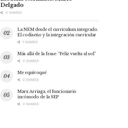
Delgado
0 SHARES
La NEM desde el currículum integrado.
El codiseño y la integración curricular
1 SHARES
Más allá de la frase: “Feliz vuelta al sol”
0 SHARES
Me equivoqué
0 SHARES
Marx Arriaga, el funcionario
incómodo de la SEP
0 SHARES