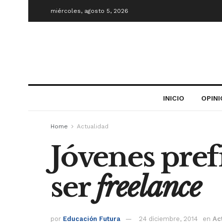
miércoles, agosto 5, 2026
INICIO
OPIN
Home
Actualidad
Jóvenes pref
ser
freelance
por
Educación Futura
24 diciembre, 2014
en
Ac