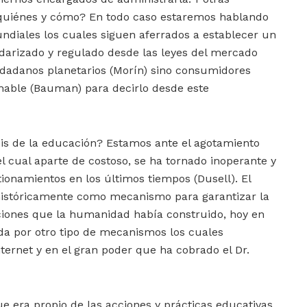
e quiénes y cómo? En todo caso estaremos hablando
undiales los cuales siguen aferrados a establecer un
arizado y regulado desde las leyes del mercado
udadanos planetarios (Morín) sino consumidores
hable (Bauman) para decirlo desde este
sis de la educación? Estamos ante el agotamiento
l cual aparte de costoso, se ha tornado inoperante y
tionamientos en los últimos tiempos (Dusell). El
ió históricamente como mecanismo para garantizar la
aciones que la humanidad había construido, hoy en
ada por otro tipo de mecanismos los cuales
ernet y en el gran poder que ha cobrado el Dr.
ue era propio de las acciones y prácticas educativas,