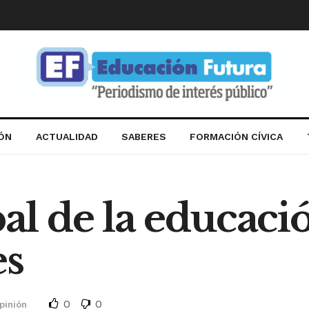
IÓN
ACTUALIDAD
SABERES
FORMACIÓN CÍVICA
bal de la educaci
es
0
0
pinión