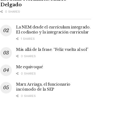
Delgado
0 SHARES
La NEM desde el currículum integrado.
El codiseño y la integración curricular
1 SHARES
Más allá de la frase: “Feliz vuelta al sol”
0 SHARES
Me equivoqué
0 SHARES
Marx Arriaga, el funcionario
incómodo de la SEP
0 SHARES