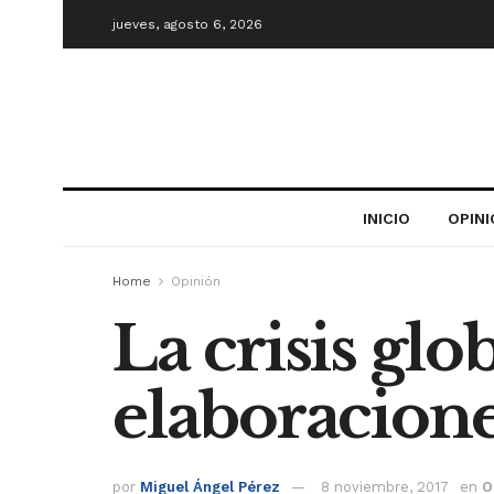
jueves, agosto 6, 2026
INICIO
OPIN
Home
Opinión
La crisis glo
elaboracion
por
Miguel Ángel Pérez
8 noviembre, 2017
en
O