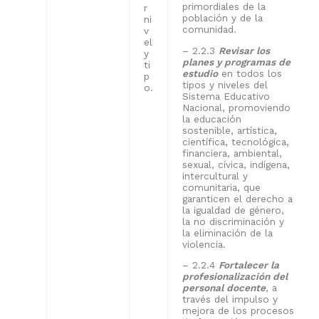
primordiales de la
r
población y de la
ni
comunidad.
v
el
– 2.2.3
Revisar los
y
planes y programas de
ti
estudio
en todos los
p
tipos y niveles del
o.
Sistema Educativo
Nacional, promoviendo
la educación
sostenible, artística,
científica, tecnológica,
financiera, ambiental,
sexual, cívica, indígena,
intercultural y
comunitaria, que
garanticen el derecho a
la igualdad de género,
la no discriminación y
la eliminación de la
violencia.
– 2.2.4
Fortalecer la
profesionalización del
personal docente
, a
través del impulso y
mejora de los procesos