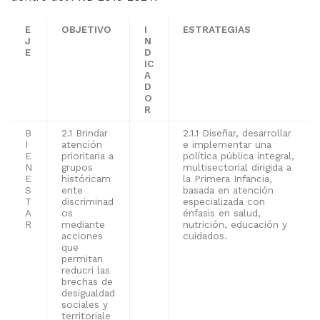
E
OBJETIVO
I
ESTRATEGIAS
J
N
E
D
IC
A
D
O
R
B
2.1 Brindar
2.1.1 Diseñar, desarrollar
I
atención
e implementar una
E
prioritaria a
política pública integral,
N
grupos
multisectorial dirigida a
E
históricam
la Primera Infancia,
S
ente
basada en atención
T
discriminad
especializada con
A
os
énfasis en salud,
R
mediante
nutrición, educación y
acciones
cuidados.
que
permitan
reducri las
brechas de
desigualdad
sociales y
territoriale