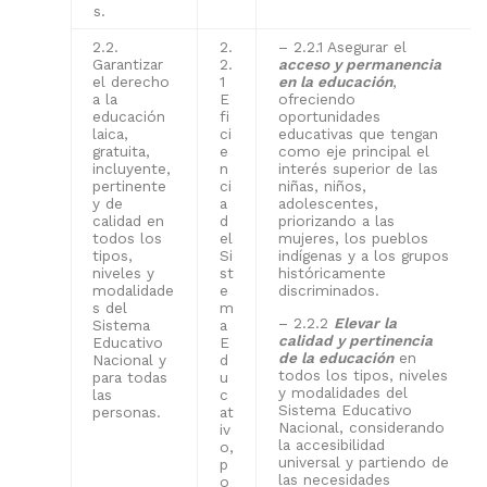
s.
2.2.
2.
– 2.2.1 Asegurar el
Garantizar
2.
acceso y permanencia
el derecho
1
en la educación
,
a la
E
ofreciendo
educación
fi
oportunidades
laica,
ci
educativas que tengan
gratuita,
e
como eje principal el
incluyente,
n
interés superior de las
pertinente
ci
niñas, niños,
y de
a
adolescentes,
calidad en
d
priorizando a las
todos los
el
mujeres, los pueblos
tipos,
Si
indígenas y a los grupos
niveles y
st
históricamente
modalidade
e
discriminados.
s del
m
– 2.2.2
Elevar la
Sistema
a
calidad y pertinencia
Educativo
E
de la educación
en
Nacional y
d
todos los tipos, niveles
para todas
u
y modalidades del
las
c
Sistema Educativo
personas.
at
Nacional, considerando
iv
la accesibilidad
o,
universal y partiendo de
p
las necesidades
o