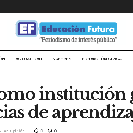
IÓN
ACTUALIDAD
SABERES
FORMACIÓN CÍVICA
como institución
ias de aprendiza
0
0
6
en
Opinión