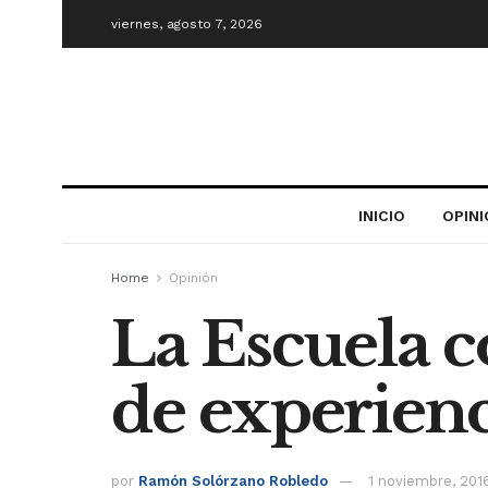
viernes, agosto 7, 2026
INICIO
OPIN
Home
Opinión
La Escuela 
de experienc
por
Ramón Solórzano Robledo
1 noviembre, 201