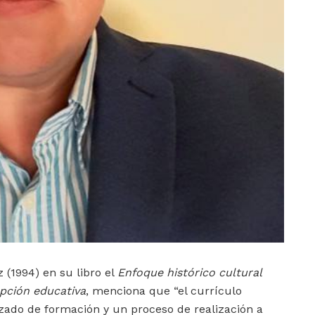
(1994) en su libro el
Enfoque histórico cultural
ción educativa
, menciona que “el currículo
zado de formación y un proceso de realización a