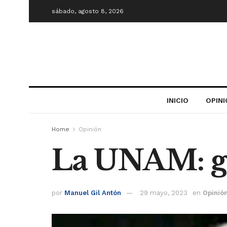
sábado, agosto 8, 2026
INICIO
OPIN
Home
Opinión
La UNAM: gr
por
Manuel Gil Antón
29 mayo, 2023
en
Opinió