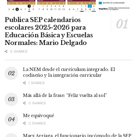
Publica SEP calendarios
escolares 2025-2026 para
Educación Básica y Escuelas
Normales: Mario Delgado
0 SHARES
La NEM desde el currículum integrado. El
codiseño y la integración curricular
1 SHARES
Más allá de la frase: “Feliz vuelta al sol”
0 SHARES
Me equivoqué
0 SHARES
Marx Arriaga, el funcionario incómodo de la SEP