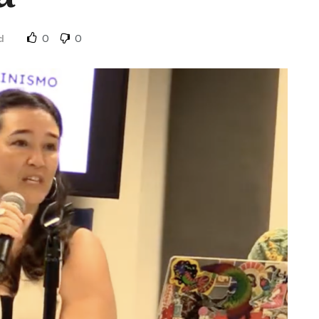
0
0
d