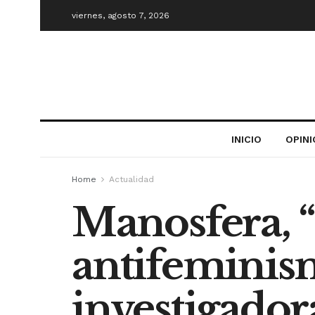
viernes, agosto 7, 2026
INICIO
OPIN
Home
Actualidad
Manosfera, “
antifeminism
investigador