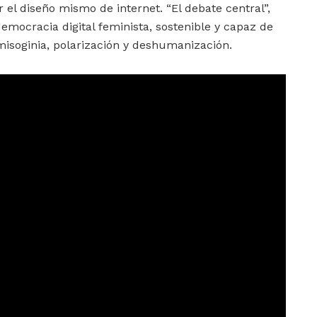
r el diseño mismo de internet. “El debate central”,
emocracia digital feminista, sostenible y capaz de
isoginia, polarización y deshumanización.