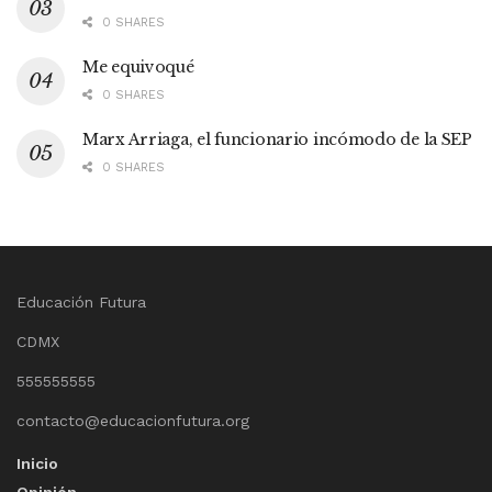
0 SHARES
Me equivoqué
0 SHARES
Marx Arriaga, el funcionario incómodo de la SEP
0 SHARES
Educación Futura
CDMX
555555555
contacto@educacionfutura.org
Inicio
Opinión