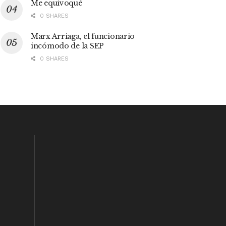
Me equivoqué
0 SHARES
Marx Arriaga, el funcionario
incómodo de la SEP
0 SHARES