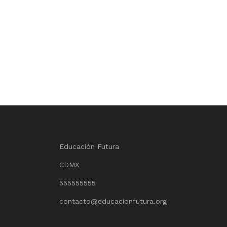
Educación Futura
CDMX
555555555
contacto@educacionfutura.org