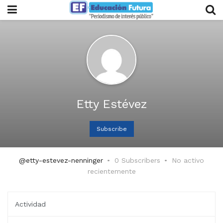
Etty Estévez
Subscribe
@etty-estevez-nenninger
0 Subscribers
No activo
recientemente
Actividad