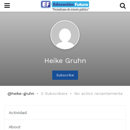
Heike Gruhn
Subscribe
@heike-gruhn
0 Subscribers
No activo recientemente
Actividad
About