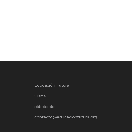
Educación Futura
CDMX
555555555
contacto@educacionfutura.org