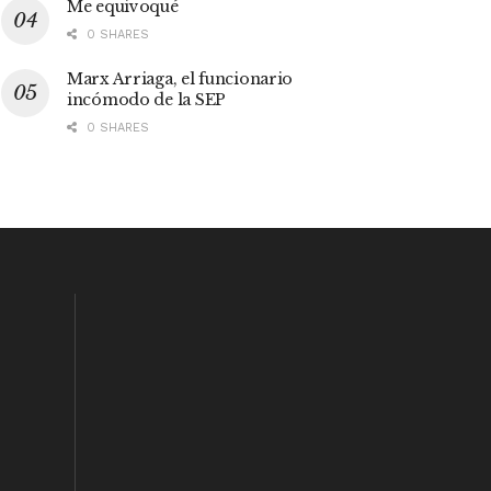
Me equivoqué
0 SHARES
Marx Arriaga, el funcionario
incómodo de la SEP
0 SHARES