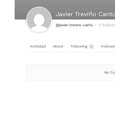
Javier Treviño Cant
@javier-trevino-cantu
0 Subscr
Actividad
About
Following
Follow
0
No Co