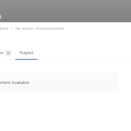
ú
ibers
No activo recientemente
ers
Playlist
0
ntent Available