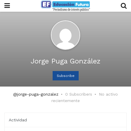
Jorge Puga González
Subscribe
@jorge-puga-gonzalez
0 Subscribers
No activo
recientemente
Actividad