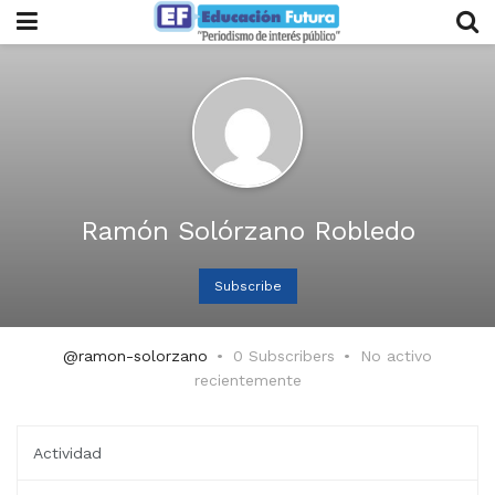
Ramón Solórzano Robledo
Subscribe
@ramon-solorzano
0 Subscribers
No activo
recientemente
Actividad