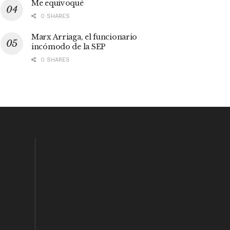
Me equivoqué
0 SHARES
Marx Arriaga, el funcionario
incómodo de la SEP
0 SHARES