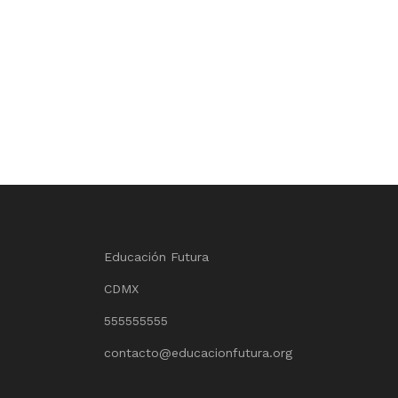
Educación Futura
CDMX
555555555
contacto@educacionfutura.org