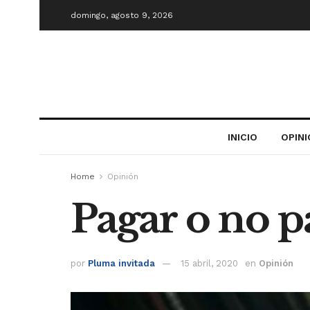
domingo, agosto 9, 2026
INICIO
OPIN
Home
Opinión
Pagar o no p
por
Pluma invitada
15 abril, 2020
en
Opinión