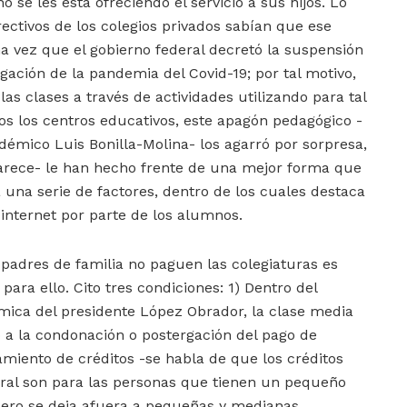
 se les está ofreciendo el servicio a sus hijos. Lo
irectivos de los colegios privados sabían que ese
a vez que el gobierno federal decretó la suspensión
agación de la pandemia del Covid-19; por tal motivo,
las clases a través de actividades utilizando para tal
dos los centros educativos, este apagón pedagógico -
adémico Luis Bonilla-Molina- los agarró por sorpresa,
parece- le han hecho frente de una mejor forma que
 una serie de factores, dentro de los cuales destaca
a internet por parte de los alumnos.
 padres de familia no paguen las colegiaturas es
para ello. Cito tres condiciones: 1) Dentro del
ica del presidente López Obrador, la clase media
 a la condonación o postergación del pago de
amiento de créditos -se habla de que los créditos
eral son para las personas que tienen un pequeño
 pero se deja afuera a pequeñas y medianas