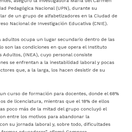
entes, aseguró la investigadora María del Carmen
ad Pedagógica Nacional (UPN), durante su
lar de un grupo de alfabetizadores en la Ciudad de
eso Nacional de Investigación Educativa (CNIE).
 adultos ocupa un lugar secundario dentro de las
lo son las condiciones en que opera el Instituto
s Adultos, (INEA), cuyo personal consiste
es se enfrentan a la inestabilidad laboral y pocas
tores que, a la larga, los hacen desistir de su
un curso de formación para docentes, donde el 68%
os de licenciatura, mientras que el 18% de ellos
as poco más de la mitad del grupo concluyó el
on entre los motivos para abandonar la
con su jornada laboral y, sobre todo, dificultades
 formar educadores”, afirmó Campero.