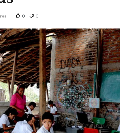
0
0
res