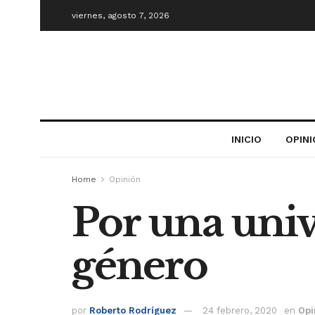
viernes, agosto 7, 2026
INICIO
OPIN
Home
Opinión
Por una univ
género
por
Roberto Rodríguez
24 febrero, 2020
en
Opi