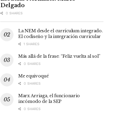
Delgado
0 SHARES
La NEM desde el currículum integrado.
El codiseño y la integración curricular
1 SHARES
Más allá de la frase: “Feliz vuelta al sol”
0 SHARES
Me equivoqué
0 SHARES
Marx Arriaga, el funcionario
incómodo de la SEP
0 SHARES