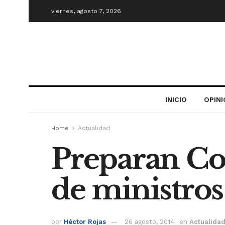
viernes, agosto 7, 2026
INICIO
OPIN
Home
Actualidad
Preparan Co
de ministro
por
Héctor Rojas
26 agosto, 2014
en
Actualida