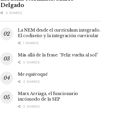
Delgado
0 SHARES
La NEM desde el currículum integrado.
El codiseño y la integración curricular
1 SHARES
Más allá de la frase: “Feliz vuelta al sol”
0 SHARES
Me equivoqué
0 SHARES
Marx Arriaga, el funcionario
incómodo de la SEP
0 SHARES