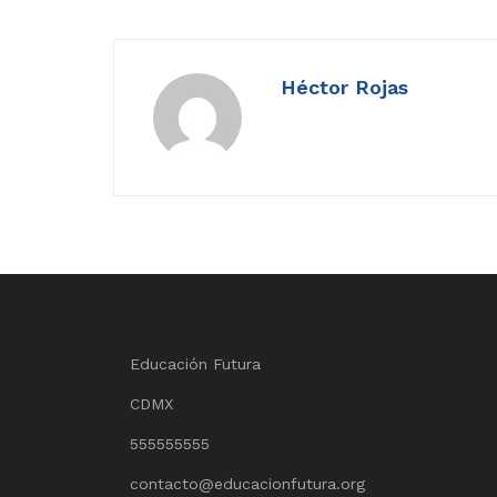
Héctor Rojas
Educación Futura
CDMX
555555555
contacto@educacionfutura.org