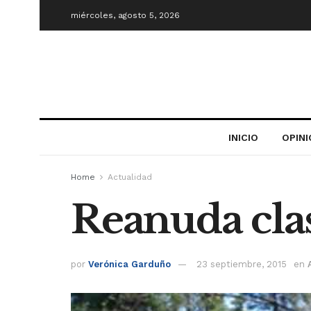
miércoles, agosto 5, 2026
INICIO
OPIN
Home
Actualidad
Reanuda cla
por
Verónica Garduño
23 septiembre, 2015
en