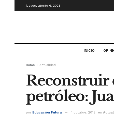
jueves, agosto 6, 2026
INICIO
OPIN
Home
Actualidad
Reconstruir 
petróleo: Ju
por
Educación Futura
1 octubre, 2013
en
Actua