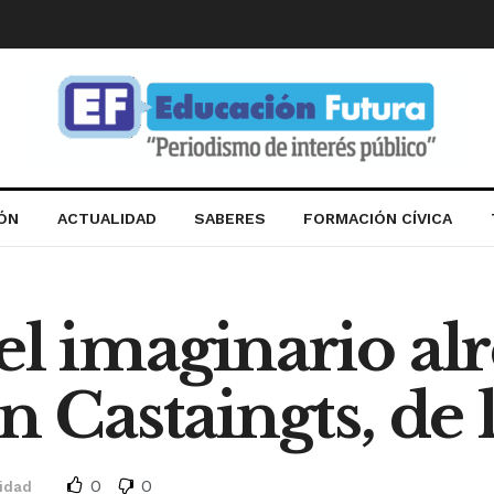
IÓN
ACTUALIDAD
SABERES
FORMACIÓN CÍVICA
el imaginario al
an Castaingts, d
0
0
lidad