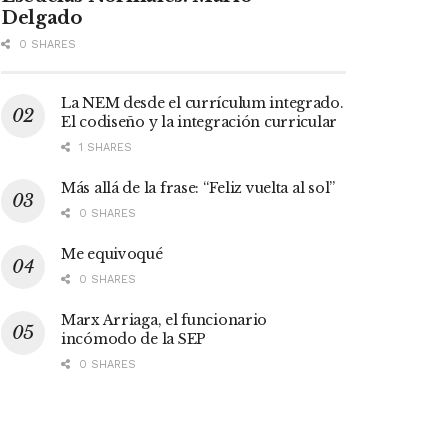
Delgado
0 SHARES
La NEM desde el currículum integrado.
El codiseño y la integración curricular
1 SHARES
Más allá de la frase: “Feliz vuelta al sol”
0 SHARES
Me equivoqué
0 SHARES
Marx Arriaga, el funcionario
incómodo de la SEP
0 SHARES