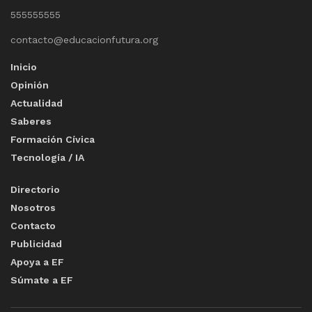
555555555
contacto@educacionfutura.org
Inicio
Opinión
Actualidad
Saberes
Formación Cívica
Tecnología / IA
Directorio
Nosotros
Contacto
Publicidad
Apoya a EF
Súmate a EF