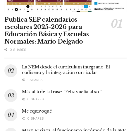
Publica SEP calendarios
escolares 2025-2026 para
Educación Básica y Escuelas
Normales: Mario Delgado
0 SHARES
La NEM desde el currículum integrado. El
codiseño y la integración curricular
1 SHARES
Más allá de la frase: “Feliz vuelta al sol”
0 SHARES
Me equivoqué
0 SHARES
Marx Arriaga, el funcionario incómodo de la SEP