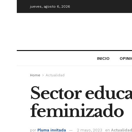
jueves, agosto 6, 2026
INICIO
OPIN
Home
Actualidad
Sector educa
feminizado
por
Pluma invitada
2 mayo, 2023
en
Actualida