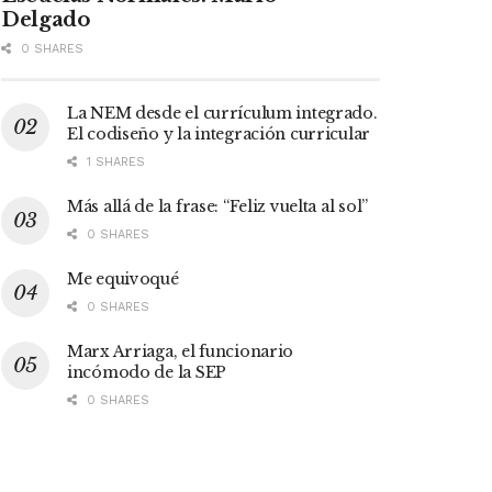
Delgado
0 SHARES
La NEM desde el currículum integrado.
El codiseño y la integración curricular
1 SHARES
Más allá de la frase: “Feliz vuelta al sol”
0 SHARES
Me equivoqué
0 SHARES
Marx Arriaga, el funcionario
incómodo de la SEP
0 SHARES