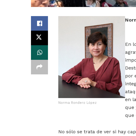
Nor
En l
agra
impo
Dest
por 
inte
ataq
en l
Norma Rondero López
que 
que 
No sólo se trata de ver si hay c