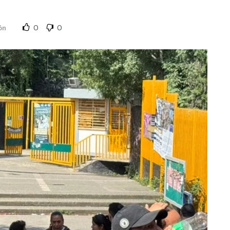
0
0
ón