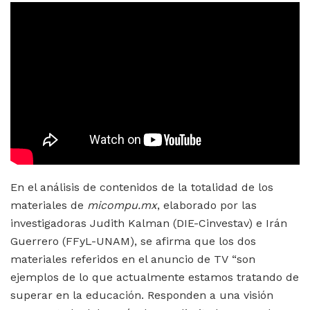
En el análisis de contenidos de la totalidad de los
materiales de
micompu.mx
, elaborado por las
investigadoras Judith Kalman (DIE-Cinvestav) e Irán
Guerrero (FFyL-UNAM), se afirma
que los dos
materiales referidos en el anuncio de TV “son
ejemplos de lo que actualmente estamos tratando de
superar en la educación. Responden a una visión